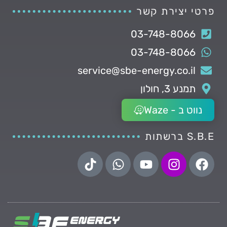
פרטי יצירת קשר
03-748-8066
03-748-8066
service@sbe-energy.co.il
תמנע 3, חולון
נווט ב - Waze
S.B.E ברשתות