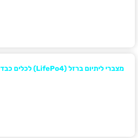
מצברי ליתיום ברזל (LifePo4) לכלים כבדים
מצבר ליתיום ברזל פוספט (PO4
קרוואנים, רכב גולף, מערכות חשמל , אספקת חשמל לגיבוי