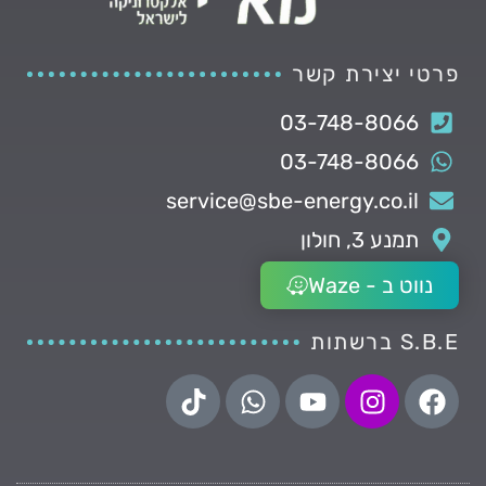
פרטי יצירת קשר
03-748-8066
03-748-8066
service@sbe-energy.co.il
תמנע 3, חולון
נווט ב - Waze
S.B.E ברשתות