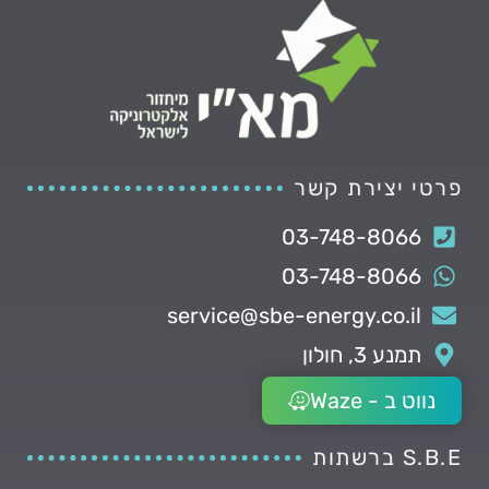
פרטי יצירת קשר
03-748-8066
03-748-8066
service@sbe-energy.co.il
תמנע 3, חולון
נווט ב - Waze
S.B.E ברשתות