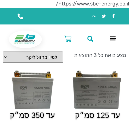
https://www.sbe-energy.co.il/
עמוד הבית
/ מוצרים המתויגים “לאופנועים וקטנועים”
לאופנועים וקטנועים
מציגים את כל ⁦3⁩ התוצאות