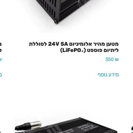
מטען מהיר אלומיניום 24V 5A לסוללת
ליתיום פוספט (LiFePO₄)
לי
₪
350
₪
מידע נוסף
מ