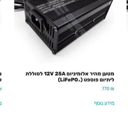
מטען מהיר אלומיניום 12V 25A לסוללת
ליתיום פוספט (LiFePO₄)
לי
₪
770
₪
מידע נוסף
מ