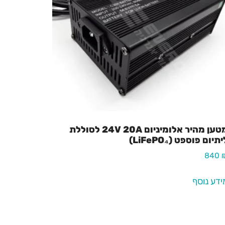
מטען מהיר אלומיניום 24V 20A לסוללת
תיום פוספט (LiFePO₄)
840
ידע נוסף