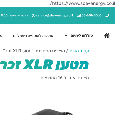
https://www.sbe-energy.co.il/
03-748-8066
service@sbe-energy.co.il
ראשון - חמישי : 9:00 - 17:00
סוללות ליתיום
סוללות לאופניים חשמליים
מט
עמוד הבית
/ מוצרים המתויגים “מטען XLR זכר”
מטען XLR זכר
מציגים את כל ⁦16⁩ התוצאות