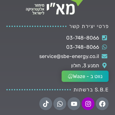
פרטי יצירת קשר
03-748-8066
03-748-8066
service@sbe-energy.co.il
תמנע 3, חולון
נווט ב - Waze
S.B.E ברשתות