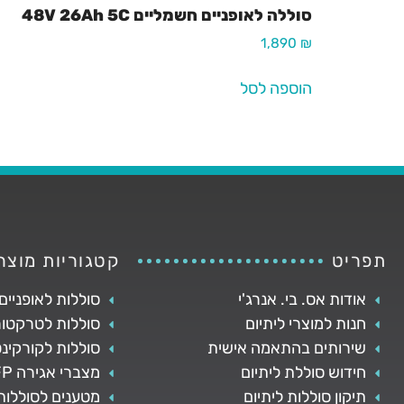
סוללה לאופניים חשמליים 48V 26Ah 5C
1,890
₪
הוספה לסל
תפריט
קטגוריות מוצר
אודות אס. בי. אנרג'י
סוללות לאופניים
חנות למוצרי ליתיום
סוללות לטרקטור
שירותים בהתאמה אישית
סוללות לקורקינ
חידוש סוללת ליתיום
מצברי אגירה LFP
תיקון סוללות ליתיום
מטענים לסוללות 