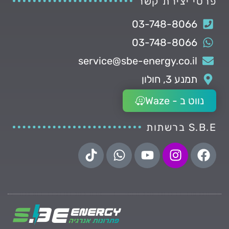
פרטי יצירת קשר
03-748-8066
03-748-8066
service@sbe-energy.co.il
תמנע 3, חולון
נווט ב - Waze
S.B.E ברשתות