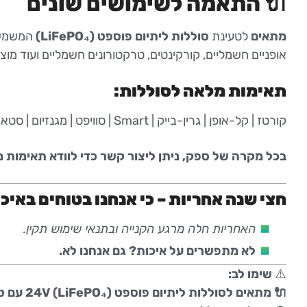
🔌 התאמה לשימושים שונים
מתאים
לטעינת
סוללות ליתיום פוספט (LiFePO₄)
המשמש
אופניים חשמליים, קורקינטים, טרקטורונים חשמליים ועוד מוצר
תאימות מלאה לסוללות:
קורטז | קל-אופן | גרין-בייק | Smart | סוויפט | מגנזיום | סטארק | רובוט ריידר ועוד!
בכל מקרה של ספק, ניתן ליצור קשר כדי לוודא תאימות מ
חצי שנה אחריות – כי אנחנו בטוחים באיכו
האחריות חלה מרגע הקנייה ובתנאי שימוש תקין.
לא מתפשרים על איכות? גם אנחנו לא.
⚠️
שימו לב:
🔌 מתאים לסוללות ליתיום פוספט (LiFePO₄) 24V עם טעינה XLR-3 (CC-CV) בלבד!