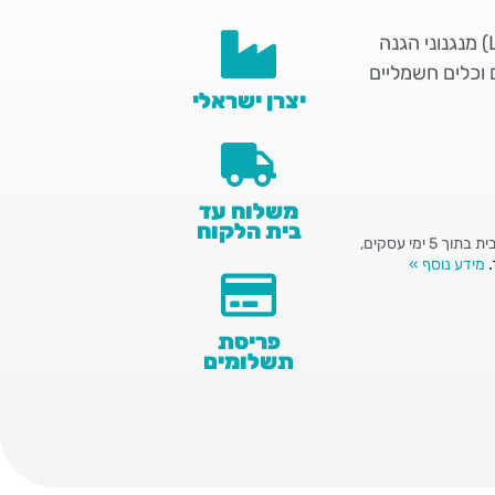
מטען אלומיניום עם מאוורר 24V 20A לסוללת ליתיום פוספט (LiFePO₄) מנגנוני הגנה
ים, קורקינטים וכלים חשמליים
יצרן ישראלי
משלוח עד
בית הלקוח
*ניתן לשלם באמצעות עסקה בטוחה בכרטיסי האשראי: ויזה ומאסטרקראד אספקה עד הבית בתוך 5 ימי עסקים,
מידע נוסף »
פריסת
תשלומים