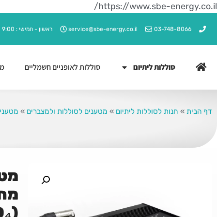
https://www.sbe-energy.co.il/
03-748-8066
service@sbe-energy.co.il
ראשון - חמישי : 9:00 - 17:00
סוללות ליתיום
סוללות לאופניים חשמליים
מט
דף הבית
»
חנות לסוללות ליתיום
»
מטענים לסוללות ולמצברים
»
מטענים ל
(LiFePO₄)