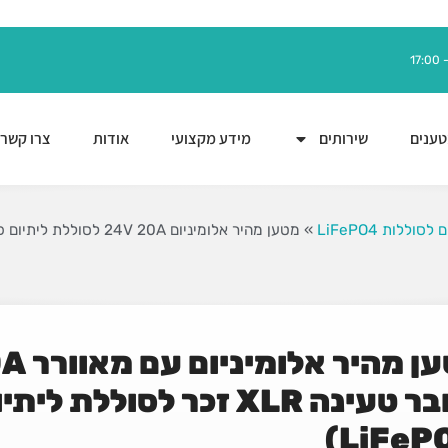
ענים
שירותים
מידע מקצועי
אודות
צרו קשר
סוללות LiFePO4
»
מטען מהיר אלומיניום 24V 20A לסוללת ליתיום פוספט (LiFePO₄)
מטען מה
מחבר טעינה XLR זכר לסוללת