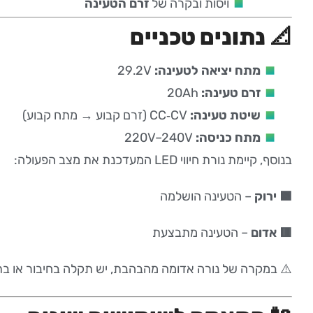
ויסות ובקרה של
זרם הטעינה
📐 נתונים טכניים
מתח יציאה לטעינה:
29.2V
זרם טעינה:
20Ah
שיטת טעינה:
CC‑CV (זרם קבוע → מתח קבוע)
מתח כניסה:
220V–240V
בנוסף, קיימת נורת חיווי LED המעדכנת את מצב הפעולה:
🟩 ירוק
– הטעינה הושלמה
🟥 אדום
– הטעינה מתבצעת
⚠️ במקרה של נורה אדומה מהבהבת, יש תקלה בחיבור או ב