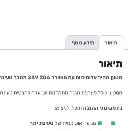
תיאור
מידע נוסף
תיאור
מטען מהיר אלומיניום עם מאוורר 24V 20A מחבר טעינה XLR זכר לסוללת ליתיום פוספט (LiFePO₄)
המטען כולל מערכת הגנה מתקדמת שנועדה להבטיח טעינה בט
בין
מנגנוני ההגנה
תוכלו למצוא:
מניעה אוטומטית של
טעינת יתר