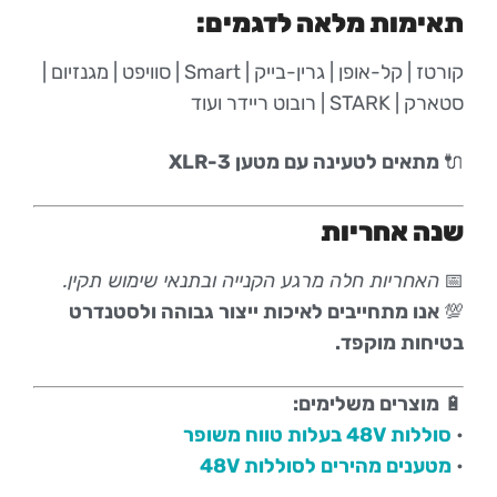
תאימות מלאה לדגמים:
קורטז | קל-אופן | גרין-בייק | Smart | סוויפט | מגנזיום |
סטארק | STARK | רובוט ריידר ועוד
🔌
מתאים לטעינה עם מטען XLR-3
שנה אחריות
📅
האחריות חלה מרגע הקנייה ובתנאי שימוש תקין.
💯
אנו מתחייבים לאיכות ייצור גבוהה ולסטנדרט
בטיחות מוקפד.
🔋
מוצרים משלימים:
•
סוללות 48V בעלות טווח משופר
•
מטענים מהירים לסוללות 48V