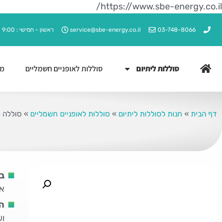
https://www.sbe-energy.co.il/
03-748-8066
service@sbe-energy.co.il
ראשון - חמישי : 9:00 - 17:00
סוללות ליתיום
סוללות לאופניים חשמליים
מט
דף הבית
»
חנות לסוללות ליתיום
»
סוללות לאופניים חשמליים
»
סוללה לאופ
בי
אי
ה
וש