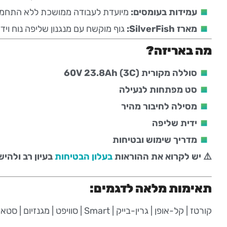
עמידות בעומסים:
מיועדת לעבודה ממושכת ללא התחממ
מארז SilverFish:
גוף מוקשח עם מנגנון שליפה נוח ויד
מה באריזה?
סוללה מקורית 60V 23.8Ah (3C)
סט מפתחות לנעילה
מסילה לחיבור מהיר
ידית שליפה
מדריך שימוש ובטיחות
⚠️ יש לקרוא את ההוראות
בעלון הבטיחות
בעיון רב ולהי
תאימות מלאה לדגמים:
קורטז | קל-אופן | גרין-בייק | Smart | סוויפט | מגנזיום | סטארק | STARK | רובוט ריידר ועוד